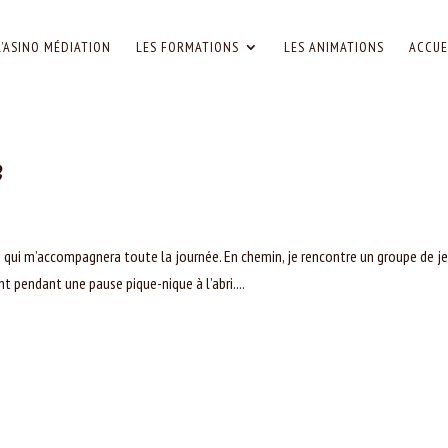
L’ASINO MÉDIATION
LES FORMATIONS
LES ANIMATIONS
ACCUE
e
uie qui m’accompagnera toute la journée. En chemin, je rencontre un groupe de j
nt pendant une pause pique-nique à l’abri....