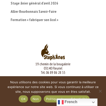
Stage ânier général d’avril 2026
Allier Bourbonnais Savoir-Faire
Formation « fabriquer son licol »
19 chemin de la bougalerie
03140 Fleuriel
Tél. 06 89 86 28 33
Mentions légales
Nous utilisons des cookies pour vous garantir la meilleure
expérience sur notre site web. Si vous continuez à utiliser ce
site, nous supposerons que vous en êtes satisfait.
OK
Non
Politique de confidentialité
French