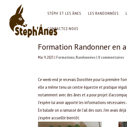
STÉPH’ ET LES ÂNES
LES RANDONNÉES
CONTACTEZ-NOUS
Formation Randonner en 
Mai 9, 2023
|
Formations
,
Randonnées
|
0 commentaires
Ce week-end je recevais Dorothée pour la première for
elle a même tenu un centre équestre et pratique régu
notamment avec des ânes et a pour projet d’accompagn
J’espère lui avoir apporté les informations nécessaires 
En balade on a ramassé de l’ail des ours. J’en avais dé
j’espère accueillir bientôt.