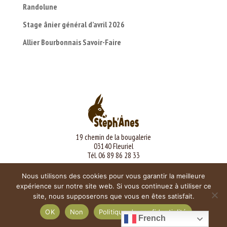
Randolune
Stage ânier général d’avril 2026
Allier Bourbonnais Savoir-Faire
19 chemin de la bougalerie
03140 Fleuriel
Tél. 06 89 86 28 33
Mentions légales
Nous utilisons des cookies pour vous garantir la meilleure
expérience sur notre site web. Si vous continuez à utiliser ce
site, nous supposerons que vous en êtes satisfait.
OK
Non
Politique de confidentialité
French