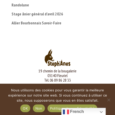
Randolune
Stage ânier général d’avril 2026
Allier Bourbonnais Savoir-Faire
19 chemin de la bougalerie
03140 Fleuriel
Tél. 06 89 86 28 33
Mentions légales
Nous utilisons des cookies pour vous garantir la meilleure
expérience sur notre site web. Si vous continuez à utiliser ce
site, nous supposerons que vous en êtes satisfait.
OK
Non
Politique de confidentialité
French