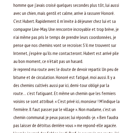
homme que j’avais croisé quelques secondes plus tôt, lui aussi
avec un chien, mais gentil et calme, arrive à rassurer Honoré.
C’est Hubert. Rapidement il m’invite à déjeuner chez lui et sa
compagne Line-May. Une rencontre incroyable et trop brève, je
n’ai même pas pris le temps de prendre leurs coordonnées, je
pense que nos chemins vont se recroiser. S’il me trouvent sur
Internet, j’espère qu’ils me contacteront. Hubert est arrivé pile
au bon moment, ce n’était pas un hasard.
Je reprend ma route avec le doute de devoir repartir. Un peu de
bitume et de circulation. Honoré est fatigué, moi aussi. Il y a
des chemins cultivés aussi par ici, demi-tour obligé par la
route… c’est fatiguant. Et même un chemin que les fermiers
voisins se sont attribué. « C’est privé ici, monsieur ! M’indique la
fermière. Il faut passer par le village ». Non madame, c’est un
chemin communal je peux passer, lui répondis-je. « Ben faudra
pas laisser de détritus derrière vous » me repond-elle agacée.