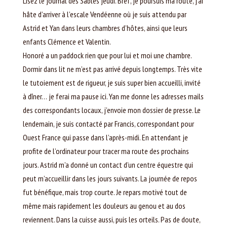
Lisez le journal des Sables jeudi. Bref, je poursuis ma route, j’ai
hâte d’arriver à l’escale Vendéenne où je suis attendu par
Astrid et Yan dans leurs chambres d’hôtes, ainsi que leurs
enfants Clémence et Valentin.
Honoré a un paddock rien que pour lui et moi une chambre.
Dormir dans lit ne m’est pas arrivé depuis longtemps. Très vite
le tutoiement est de rigueur, je suis super bien accueilli, invité
à dîner… je ferai ma pause ici. Yan me donne les adresses mails
des correspondants locaux, j’envoie mon dossier de presse. Le
lendemain, je suis contacté par Francis, correspondant pour
Ouest France qui passe dans l’après-midi. En attendant je
profite de l’ordinateur pour tracer ma route des prochains
jours. Astrid m’a donné un contact d’un centre équestre qui
peut m’accueillir dans les jours suivants. La journée de repos
fut bénéfique, mais trop courte. Je repars motivé tout de
même mais rapidement les douleurs au genou et au dos
reviennent. Dans la cuisse aussi, puis les orteils. Pas de doute,