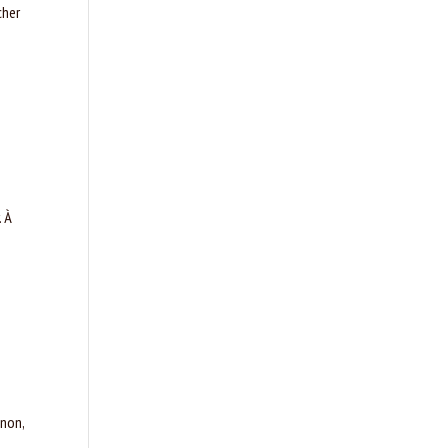
cher
. À
 non,