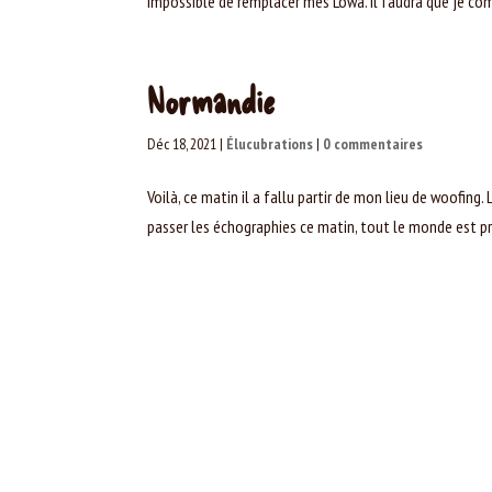
impossible de remplacer mes Lowa. Il faudra que je comm
Normandie
Déc 18, 2021
|
Élucubrations
|
0 commentaires
Voilà, ce matin il a fallu partir de mon lieu de woofing
passer les échographies ce matin, tout le monde est prêt,