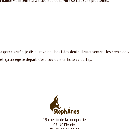
ande via Internet. La traversée de la ville se fait sans problème....
. La gorge serrée, je dis au revoir du bout des dents. Heureusement les brebis doi
 ça abrège le départ. C’est toujours difficile de partir,...
19 chemin de la bougalerie
03140 Fleuriel