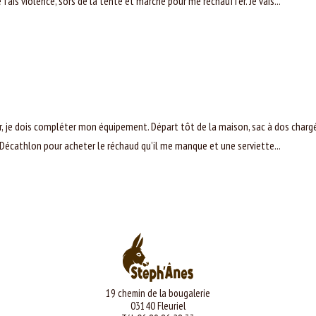
 fais violence, sors de la tente et marche pour me réchauffer. Je vais...
, je dois compléter mon équipement. Départ tôt de la maison, sac à dos charg
 Décathlon pour acheter le réchaud qu’il me manque et une serviette...
19 chemin de la bougalerie
03140 Fleuriel