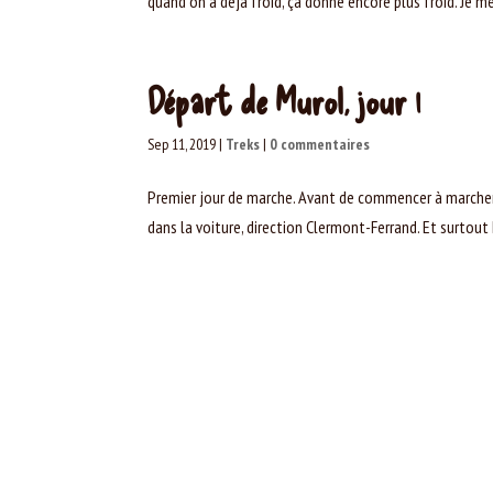
quand on a déjà froid, ça donne encore plus froid. Je me
Départ de Murol, jour 1
Sep 11, 2019
|
Treks
|
0 commentaires
Premier jour de marche. Avant de commencer à marcher
dans la voiture, direction Clermont-Ferrand. Et surtout