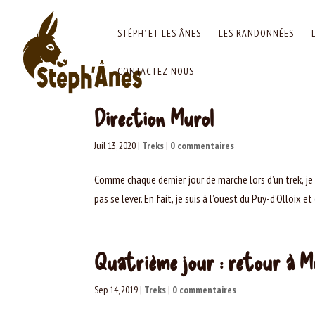
STÉPH’ ET LES ÂNES
LES RANDONNÉES
CONTACTEZ-NOUS
Direction Murol
Juil 13, 2020
|
Treks
|
0 commentaires
Comme chaque dernier jour de marche lors d’un trek, je
pas se lever. En fait, je suis à l’ouest du Puy-d’Olloix e
Quatrième jour : retour à M
Sep 14, 2019
|
Treks
|
0 commentaires